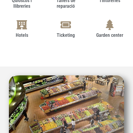
Quioscos i
Tallers de
Tintoreries
llibreries
reparació
Hotels
Ticketing
Garden center