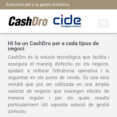
Solucions per a la gestió d'efectivu
Models Cash
Vols ser partn
Suport online
Hi ha un CashDro per a cada tipus de
negoci
CashDro és la solució tecnològica que facilita i
assegura el maneig d’efectiu en els negocis,
ajudant a millorar l’eficiència operativa i la
seguretat en els punts de venda. És una eina
versàtil que pot ser utilitzada en una àmplia
varietat de negocis que manegen efectiu de
manera regular i per als quals resulta
particularment útil aquesta solució de gestió
d’efectiu: